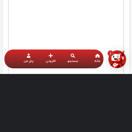
1
خانه
جستجو
افزودن
پنل من