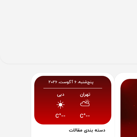
پنج‌شنبه، 6 آگوست، 2026
تهران
دبی
☀️
⛅
--°C
--°C
دسته بندی مقالات