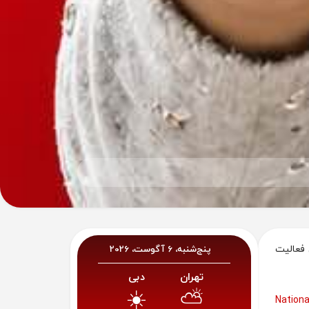
 فعالیت
پنج‌شنبه، 6 آگوست، 2026
تهران
دبی
☀️
⛅
National Med