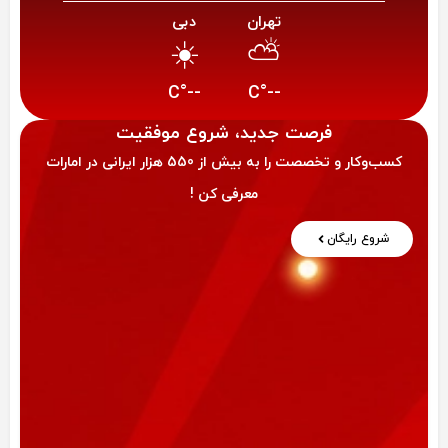
تهران
دبی
☀️
⛅
--°C
--°C
فرصت‌ جدید، شروع موفقیت
کسب‌وکار و تخصصت را به بیش از 550 هزار ایرانی در امارات
معرفی کن !
شروع رایگان