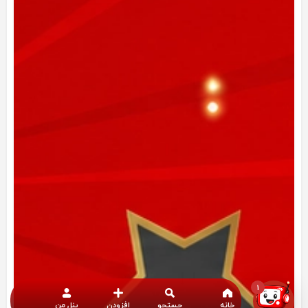
1
خانه
جستجو
افزودن
پنل من