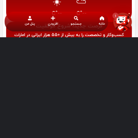
☀️
⛅
--°C
--°C
1
خانه
جستجو
افزودن
پنل من
فرصت‌ جدید، شروع موفقیت
کسب‌وکار و تخصصت را به بیش از 550 هزار ایرانی در امارات
معرفی کن !
شروع رایگان