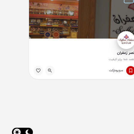
صر زعفران
قصد شما برای کیفیت
سوپر‌مارکت