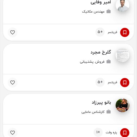
امیر وفایی
مهندس مکانیک
+5
فریلنسر
گلرخ مجرد
فروش. پشتیبانی
+5
فریلنسر
بانو پیرزاد
کارشناس مامایی
+1
پاره وقت