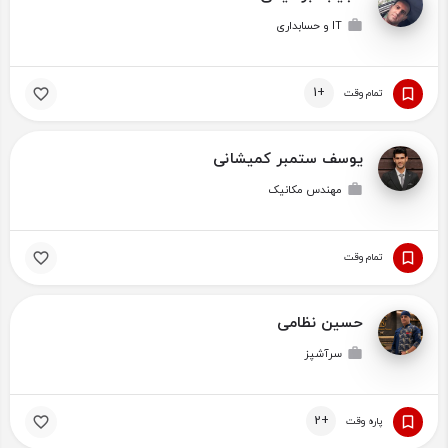
IT و حسابداری
+1
تمام وقت
یوسف ستمبر کمیشانی
مهندس مکانیک
تمام وقت
حسین نظامی
سرآشپز
+2
پاره وقت