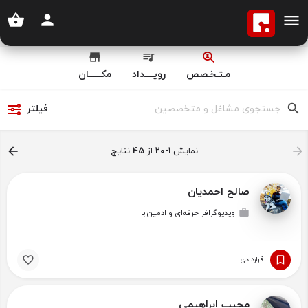
مـتـخـصص
رویــــداد
مکــــــان
فیلتر
نمایش
1-20
از
45
نتایج
صالح احمدیان
ویدیوگرافر حرفه‌ای‌ و ادمین با
قراردادی
مجیب ابراهیمی