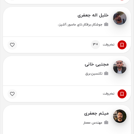
خلیل اله جعفری
جوشکار،برقکار،تای ماسور،آشپز،
+3
تمام وقت
مجتبی خانی
تکنسین برق
تمام وقت
میثم جعفری
مهندس معمار