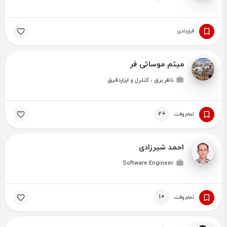
قراردادی
میثم موسائی فر
ناظر برق ، کنترل و ابزاردقیق
+2
تمام وقت
احمد شیرزادی
Software Engineer
+1
تمام وقت