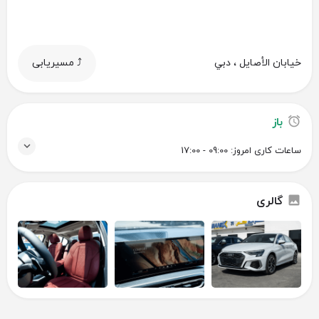
خیابان الأصايل ، دبي
⤴️ مسیریابی
باز
ساعات کاری امروز:
09:00 - 17:00
گالری