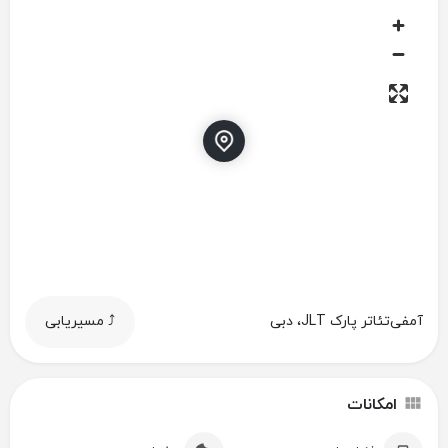
آمفی‌تئاتر پارک JLT، دبی
⤴️ مسیریابی
امکانات