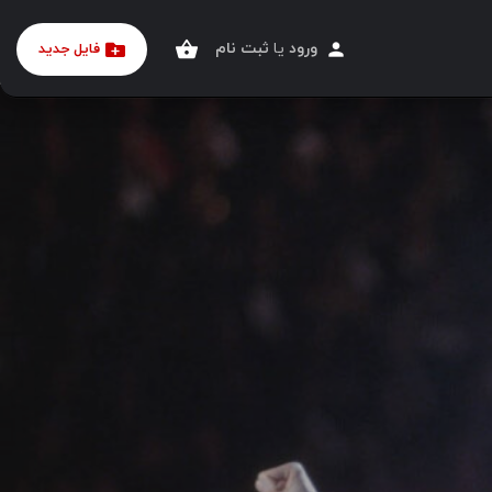
ورود
یا
ثبت نام
خانه
آگهی ها
فایل جدید
نمایش ” مایکل جکسون زنده است ! “