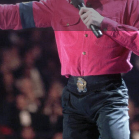
جزئیات
دیدگاه‌‌ها
0
افزودن به علایق
ثبت دیدگاه
اشتراک گذاری
دسته بندی
کنسرت و اجرا
رین تجربه به آرزویتان است.
ام به مایکل جکسون در جهان نمایش