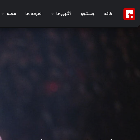
خانه
جستجو
آگهی‌ها
تعرفه ها
مجله
نمایش ” مایکل جکسون زنده است ! “