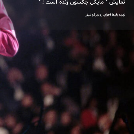
نمایش " مایکل جکسون زنده است ! "
تهیه بلیط اجرای رودیرگو تیزر
تماس
توضیحات
اگر همیشه آرزو داشتید مایکل جکسون را زنده ،ببینید این نزدیکت
رودریگو ،تیزر یکی از تحسین شده ترین هنرمندان ادای احتر
Michael Lives Forever را شنبه ۷ سپتامبر روی صحنه اپرای دبی می آورد.
رزرو تهیه بلیت از طریق www.platinumlist,net