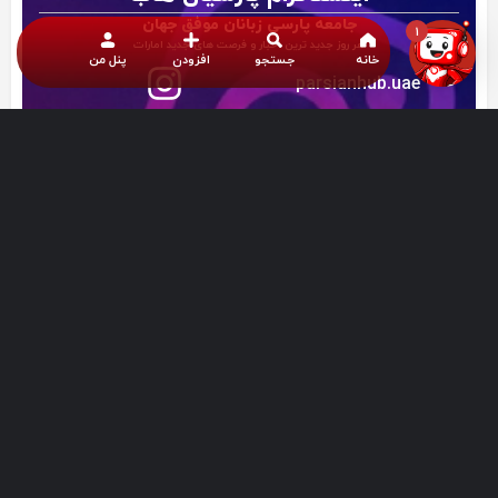
جامعه پارسی زبانان موفق جهان
1
هر روز جدید ترین اخبار و فرصت های جدید امارات
خانه
جستجو
افزودن
پنل من
parsianhub.uae