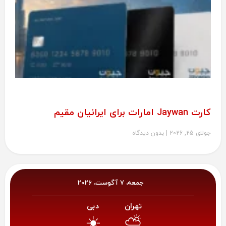
کارت Jaywan امارات برای ایرانیان مقیم
جولای 25, 2026
بدون دیدگاه
جمعه، 7 آگوست، 2026
تهران
دبی
☀️
⛅