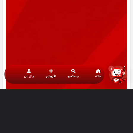
1
خانه
جستجو
افزودن
پنل من