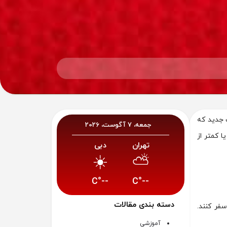
 جدید که
جمعه، 7 آگوست، 2026
 کمتر از
تهران
دبی
☀️
⛅
--°C
--°C
دسته بندی مقالات
فر کنند.
آموزشی