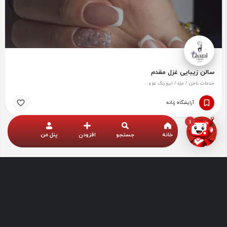
سالن زیبایی غزل مقدم
خدمات ناخن / مژه / ابرو رنگ مو و ...
آرایشگاه زنانه
1
خانه
جستجو
افزودن
پنل من