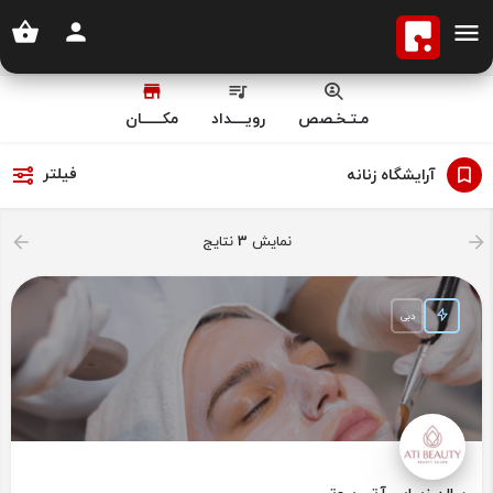
مـتـخـصص
رویــــداد
مکــــــان
فیلتر
آرایشگاه زنانه
نمایش
3
نتایج
دبی