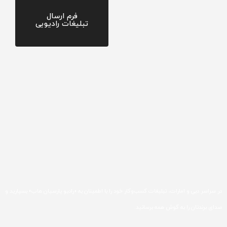
فرم ارسال
تبلیغات رادیویی
در سراسر دبی و امارات، تبلیغات کسب‌وکار خود را با اطمینان به «رادیو پارسیان هاب» بسپارید و
صدای برندتان را به گوش همه برسانید.