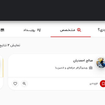
دی؟
مـتـخـصص
رویــــداد
نمایش
2
نتایج
صالح احمدیان
ویدیوگرافر حرفه‌ای‌ و ادمین با
قراردادی