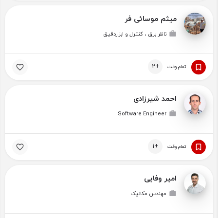
میثم موسائی فر
ناظر برق ، کنترل و ابزاردقیق
+2
تمام وقت
احمد شیرزادی
Software Engineer
+1
تمام وقت
امیر وفایی
مهندس مکانیک