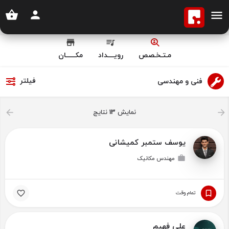
مـتـخـصص
رویــــداد
مکــــــان
فیلتر
فنی و مهندسی
نمایش
13
نتایج
یوسف ستمبر کمیشانی
مهندس مکانیک
تمام وقت
علی فهیم