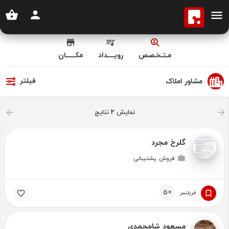
مـتـخـصص
رویــــداد
مکــــــان
فیلتر
مشاور املاک
نمایش
2
نتایج
گلرخ مجرد
فروش. پشتیبانی
+5
فریلنسر
مسعود شامحمدی